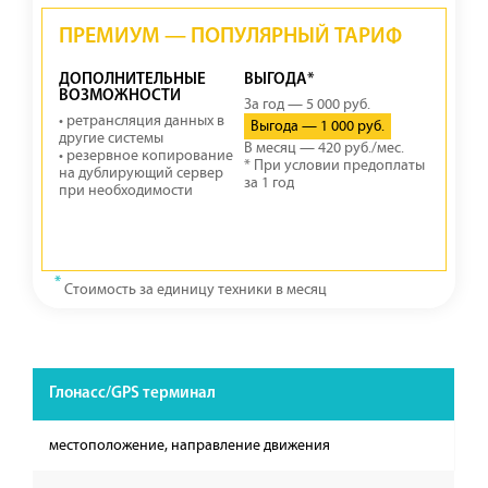
ПРЕМИУМ — ПОПУЛЯРНЫЙ ТАРИФ
ДОПОЛНИТЕЛЬНЫЕ
ВЫГОДА*
ВОЗМОЖНОСТИ
За год — 5 000 руб.
• ретрансляция данных в
Выгода — 1 000 руб.
другие системы
В месяц — 420 руб./мес.
• резервное копирование
* При условии предоплаты
на дублирующий сервер
за 1 год
при необходимости
*
Стоимость за единицу техники в месяц
Глонасс/GPS терминал
местоположение, направление движения